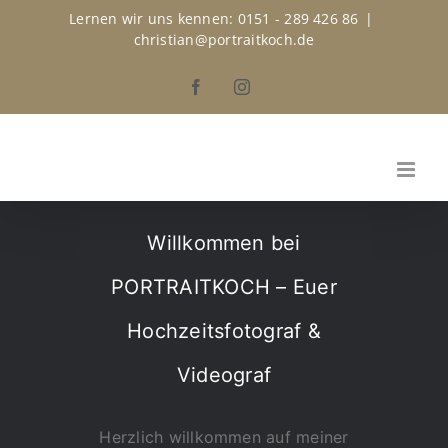
Zum
Lernen wir uns kennen: 0151 - 289 426 86
|
christian@portraitkoch.de
Inhalt
Facebook
Instagram
springen
Willkommen bei
PORTRAITKOCH – Euer
Hochzeitsfotograf &
Videograf
Herzlich willkommen auf meiner