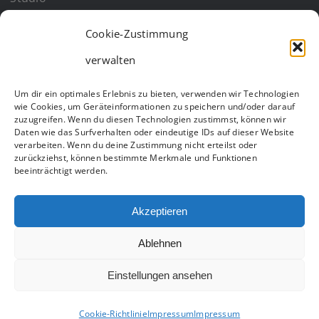
Cookie-Zustimmung
Business
verwalten
Um dir ein optimales Erlebnis zu bieten, verwenden wir Technologien
wie Cookies, um Geräteinformationen zu speichern und/oder darauf
zuzugreifen. Wenn du diesen Technologien zustimmst, können wir
Daten wie das Surfverhalten oder eindeutige IDs auf dieser Website
verarbeiten. Wenn du deine Zustimmung nicht erteilst oder
zurückziehst, können bestimmte Merkmale und Funktionen
beeinträchtigt werden.
Akzeptieren
Copyright
2026 | Alle Rechte vorbehalten |
Impressum und
Ablehnen
Datenschutz
Einstellungen ansehen
Facebook
Instagram
Cookie-Richtlinie
Impressum
Impressum